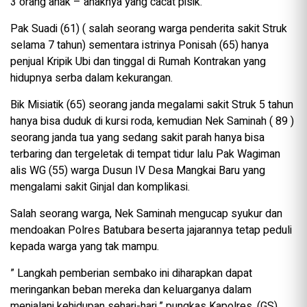
3 orang anak – anaknya yang cacat pisik.
Pak Suadi (61) ( salah seorang warga penderita sakit Struk
selama 7 tahun) sementara istrinya Ponisah (65) hanya
penjual Kripik Ubi dan tinggal di Rumah Kontrakan yang
hidupnya serba dalam kekurangan.
Bik Misiatik (65) seorang janda megalami sakit Struk 5 tahun
hanya bisa duduk di kursi roda, kemudian Nek Saminah ( 89 )
seorang janda tua yang sedang sakit parah hanya bisa
terbaring dan tergeletak di tempat tidur lalu Pak Wagiman
alis WG (55) warga Dusun IV Desa Mangkai Baru yang
mengalami sakit Ginjal dan komplikasi.
Salah seorang warga, Nek Saminah mengucap syukur dan
mendoakan Polres Batubara beserta jajarannya tetap peduli
kepada warga yang tak mampu.
” Langkah pemberian sembako ini diharapkan dapat
meringankan beban mereka dan keluarganya dalam
menjalani kehidupan sehari-hari,” pungkas Kapolres. (GS)