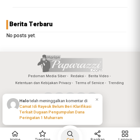
Berita Terbaru
No posts yet.
Pedoman Media Siber
Redaksi
Berita Video
Ketentuan dan Kebijakan Privacy
Terms of Service
Trending
×
Halo
telah meninggalkan komentar di
Camat Idi Rayeuk Belum Beri Klarifikasi
Copyright @2026 Harian Paparazzi
Terkait Dugaan Pengumpulan Dana
All Rights Reserved
Peringatan 1 Muharram
Home
Trending
Cari
Bagikan
Lainnya