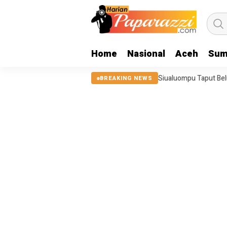
Home
Nasional
Aceh
Sum
, Tanggul Sungai Sigeaon di Siualuompu Taput Belum Diperbaiki
Ju
BREAKING NEWS