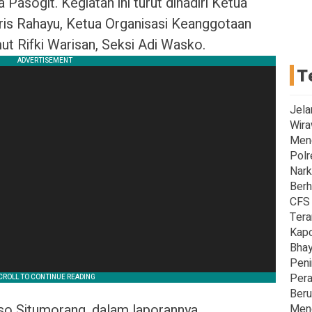
asogit. Kegiatan ini turut dihadiri Ketua
aris Rahayu, Ketua Organisasi Keanggotaan
t Rifki Warisan, Seksi Adi Wasko.
T
Jela
Wira
Men
Polr
Nark
Berh
CFS 
Tera
Kapo
Bhay
Peni
Pera
Beru
so Situmorang, dalam laporannya
Meng