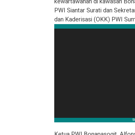
kewartawanan di kawasan Bona P
PWI Siantar Surati dan Sekret
dan Kaderisasi (OKK) PWI Sumu
Ketua PWI Bonapasogit, Alfon