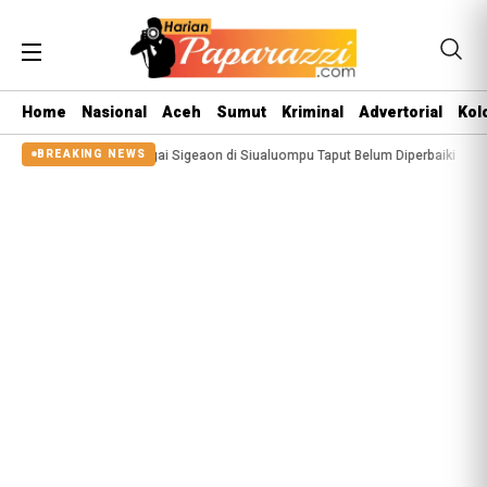
Home
Nasional
Aceh
Sumut
Kriminal
Advertorial
Kol
a 2025, Tanggul Sungai Sigeaon di Siualuompu Taput Belum Diperbaiki
Jufr
BREAKING NEWS