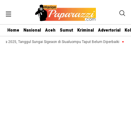
Home
Nasional
Aceh
Sumut
Kriminal
Advertorial
Ko
 2025, Tanggul Sungai Sigeaon di Siualuompu Taput Belum Diperbaiki
Jufri