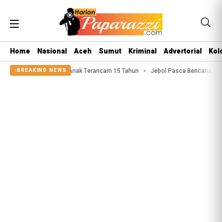
Home
Nasional
Aceh
Sumut
Kriminal
Advertorial
Kol
ku Asusila Anak Terancam 15 Tahun
Jebol Pasca Bencana 2025, Tanggul Su
BREAKING NEWS