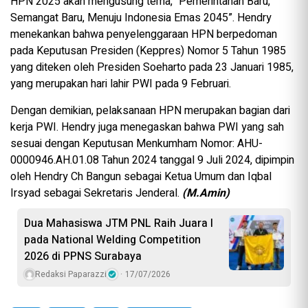
HPN 2025 akan mengusung tema, “Pemerintahan Baru,
Semangat Baru, Menuju Indonesia Emas 2045”. Hendry
menekankan bahwa penyelenggaraan HPN berpedoman
pada Keputusan Presiden (Keppres) Nomor 5 Tahun 1985
yang diteken oleh Presiden Soeharto pada 23 Januari 1985,
yang merupakan hari lahir PWI pada 9 Februari.
Dengan demikian, pelaksanaan HPN merupakan bagian dari
kerja PWI. Hendry juga menegaskan bahwa PWI yang sah
sesuai dengan Keputusan Menkumham Nomor: AHU-
0000946.AH.01.08 Tahun 2024 tanggal 9 Juli 2024, dipimpin
oleh Hendry Ch Bangun sebagai Ketua Umum dan Iqbal
Irsyad sebagai Sekretaris Jenderal.
(M.Amin)
Dua Mahasiswa JTM PNL Raih Juara I
pada National Welding Competition
2026 di PPNS Surabaya
Redaksi Paparazzi
17/07/2026