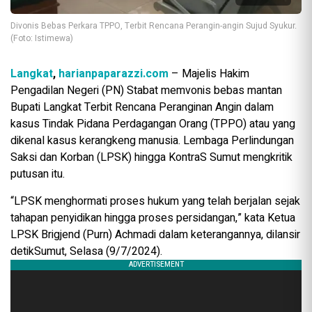
Divonis Bebas Perkara TPPO, Terbit Rencana Perangin-angin Sujud Syukur.
(Foto: Istimewa)
Langkat
,
harianpaparazzi.com
– Majelis Hakim
Pengadilan Negeri (PN) Stabat memvonis bebas mantan
Bupati Langkat Terbit Rencana Peranginan Angin dalam
kasus Tindak Pidana Perdagangan Orang (TPPO) atau yang
dikenal kasus kerangkeng manusia. Lembaga Perlindungan
Saksi dan Korban (LPSK) hingga KontraS Sumut mengkritik
putusan itu.
“LPSK menghormati proses hukum yang telah berjalan sejak
tahapan penyidikan hingga proses persidangan,” kata Ketua
LPSK Brigjend (Purn) Achmadi dalam keterangannya, dilansir
detikSumut, Selasa (9/7/2024).