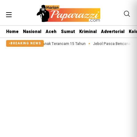
Home
Nasional
Aceh
Sumut
Kriminal
Advertorial
Kol
aku Asusila Anak Terancam 15 Tahun
Jebol Pasca Bencana 2025, Tanggul S
BREAKING NEWS