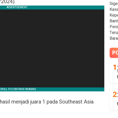
/2024).
Sige
Kasa
Kepe
Bant
Pere
Teru
Bara
P
rhasil menjadi juara 1 pada Southeast Asia