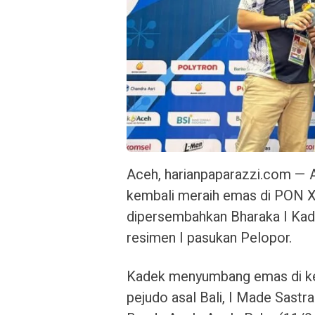
Aceh, harianpaparazzi.com — At
kembali meraih emas di PON XX
dipersembahkan Bharaka I Kade
resimen I pasukan Pelopor.
Kadek menyumbang emas di kela
pejudo asal Bali, I Made Sastr