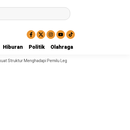
Hiburan
Politik
Olahraga
ktur Menghadapi Pemilu Legislatif
Operasi Satresnarkoba Polresta De