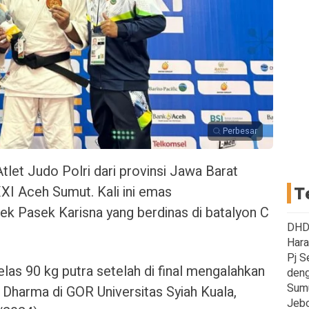
Perbesar
let Judo Polri dari provinsi Jawa Barat
I Aceh Sumut. Kali ini emas
T
k Pasek Karisna yang berdinas di batalyon C
DHD 
Hara
Pj S
s 90 kg putra setelah di final mengalahkan
deng
Sum
a Dharma di GOR Universitas Syiah Kuala,
Jebo