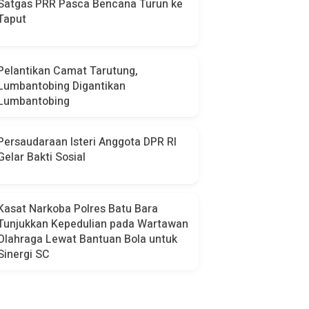
Satgas PRR Pasca Bencana Turun ke
Taput
Pelantikan Camat Tarutung,
Lumbantobing Digantikan
Lumbantobing
Persaudaraan Isteri Anggota DPR RI
Gelar Bakti Sosial
Kasat Narkoba Polres Batu Bara
Tunjukkan Kepedulian pada Wartawan
Olahraga Lewat Bantuan Bola untuk
Sinergi SC