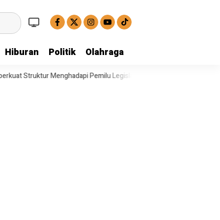
Hiburan
Politik
Olahraga
hadapi Pemilu Legislatif
Operasi Satresnarkoba Polresta Deli Serd