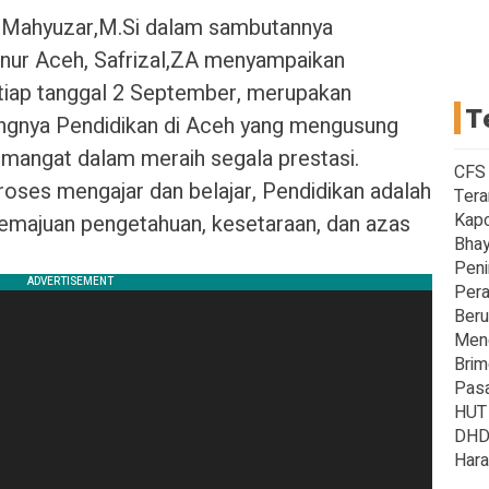
Dr.Mahyuzar,M.Si dalam sambutannya
nur Aceh, Safrizal,ZA menyampaikan
setiap tanggal 2 September, merupakan
T
gnya Pendidikan di Aceh yang mengusung
emangat dalam meraih segala prestasi.
CFS 
roses mengajar dan belajar, Pendidikan adalah
Tera
Kapo
emajuan pengetahuan, kesetaraan, dan azas
Bhay
Peni
Pera
Beru
Meng
Brim
Pasa
HUT 
DHD 
Hara