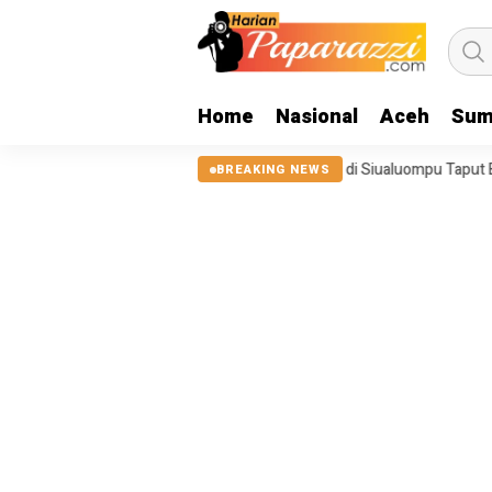
Home
Nasional
Aceh
Sum
25, Tanggul Sungai Sigeaon di Siualuompu Taput Belum Diperbaiki
BREAKING NEWS