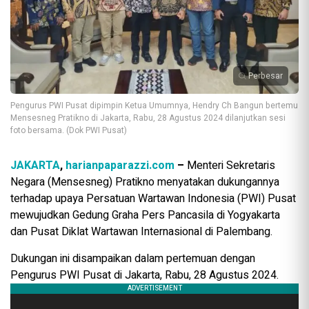
Perbesar
Pengurus PWI Pusat dipimpin Ketua Umumnya, Hendry Ch Bangun bertemu
Mensesneg Pratikno di Jakarta, Rabu, 28 Agustus 2024 dilanjutkan sesi
foto bersama. (Dok PWI Pusat)
JAKARTA
,
harianpaparazzi.com
–
Menteri Sekretaris
Negara (Mensesneg) Pratikno menyatakan dukungannya
terhadap upaya Persatuan Wartawan Indonesia (PWI) Pusat
mewujudkan Gedung Graha Pers Pancasila di Yogyakarta
dan Pusat Diklat Wartawan Internasional di Palembang.
Dukungan ini disampaikan dalam pertemuan dengan
Pengurus PWI Pusat di Jakarta, Rabu, 28 Agustus 2024.