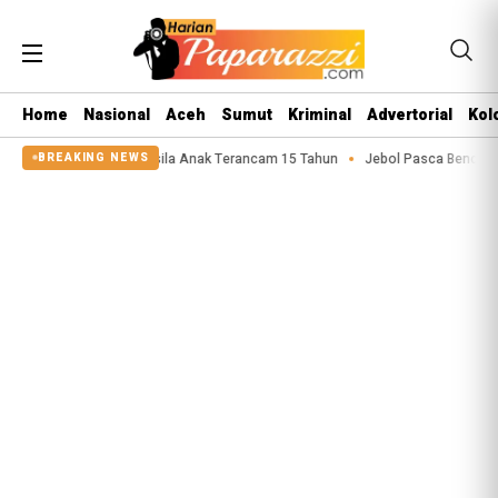
Home
Nasional
Aceh
Sumut
Kriminal
Advertorial
Kol
 Pelaku Asusila Anak Terancam 15 Tahun
Jebol Pasca Bencana 2025, Tangg
BREAKING NEWS