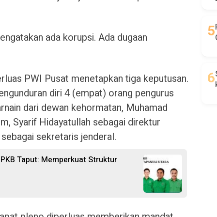
 mengatakan ada korupsi. Ada dugaan
perluas PWI Pusat menetapkan tiga keputusan.
ngunduran diri 4 (empat) orang pengurus
karnain dari dewan kehormatan, Muhamad
m, Syarif Hidayatullah sebagai direktur
ebagai sekretaris jenderal.
ua PKB Taput: Memperkuat Struktur
rapat pleno diperluas memberikan mandat