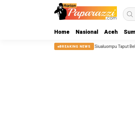
Home
Nasional
Aceh
Sum
, Tanggul Sungai Sigeaon di Siualuompu Taput Belum Diperbaiki
Ju
BREAKING NEWS