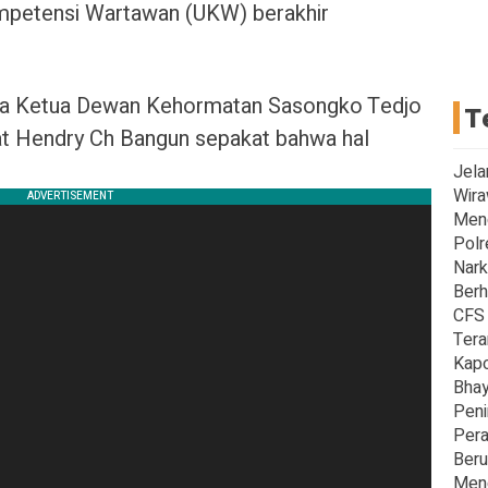
mpetensi Wartawan (UKW) berakhir
ma Ketua Dewan Kehormatan Sasongko Tedjo
T
 Hendry Ch Bangun sepakat bahwa hal
Jela
Wira
Men
Polr
Nark
Berh
CFS 
Tera
Kapo
Bhay
Peni
Pera
Beru
Meng