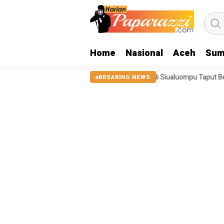
Home
Nasional
Aceh
Sum
 Tanggul Sungai Sigeaon di Siualuompu Taput Belum Diperbaiki
Juf
BREAKING NEWS