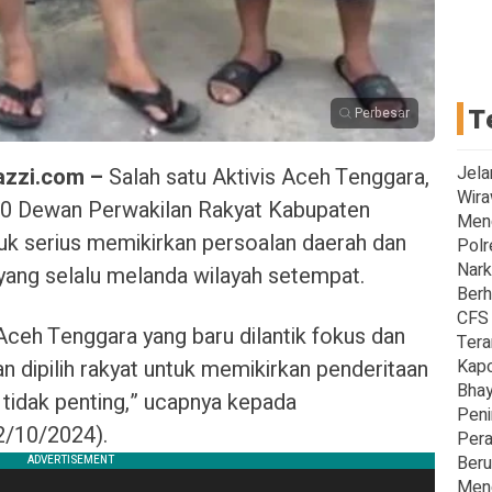
T
Perbesar
Jela
azzi.com –
Salah satu Aktivis Aceh Tenggara,
Wira
0 Dewan Perwakilan Rakyat Kabupaten
Men
tuk serius memikirkan persoalan daerah dan
Polr
Nark
 yang selalu melanda wilayah setempat.
Berh
CFS 
eh Tenggara yang baru dilantik fokus dan
Tera
an dipilih rakyat untuk memikirkan penderitaan
Kapo
Bhay
 tidak penting,” ucapnya kepada
Peni
12/10/2024).
Pera
Beru
Meng