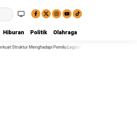
Hiburan
Politik
Olahraga
api Pemilu Legislatif
Operasi Satresnarkoba Polresta Deli Serdang