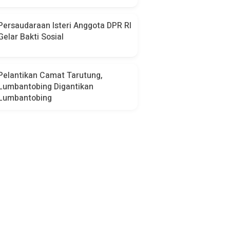
Persaudaraan Isteri Anggota DPR RI
Gelar Bakti Sosial
Pelantikan Camat Tarutung,
Lumbantobing Digantikan
Lumbantobing