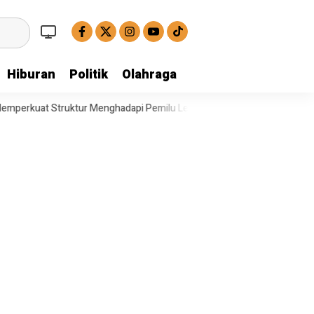
Hiburan
Politik
Olahraga
 Menghadapi Pemilu Legislatif
Operasi Satresnarkoba Polresta Deli 