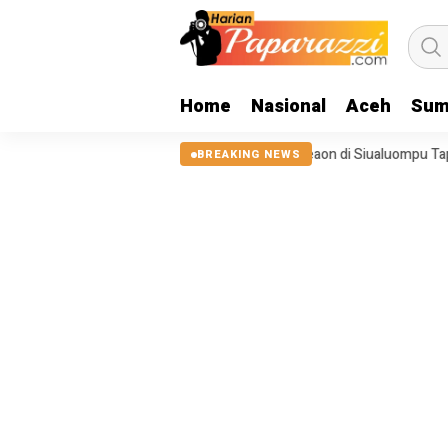
Home
Nasional
Aceh
Sum
a 2025, Tanggul Sungai Sigeaon di Siualuompu Taput Belum Diperbaiki
BREAKING NEWS