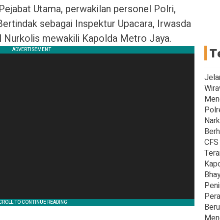
h Pejabat Utama, perwakilan personel Polri,
ertindak sebagai Inspektur Upacara, Irwasda
Nurkolis mewakili Kapolda Metro Jaya.
T
Jela
Wira
Men
Polr
Nark
Berh
CFS 
Tera
Kapo
Bhay
Peni
Pera
Beru
Meng