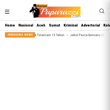
Home
Nasional
Aceh
Sumut
Kriminal
Advertorial
Kol
 Asusila Anak Terancam 15 Tahun
Jebol Pasca Bencana 2025, Tanggul Sunga
BREAKING NEWS