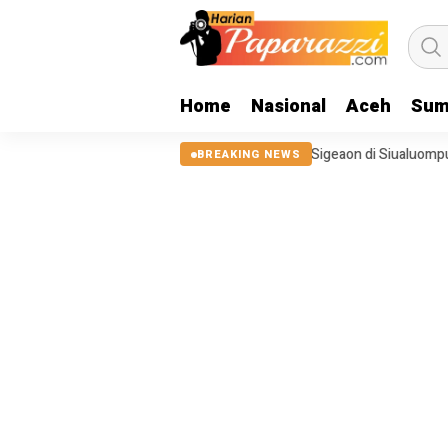
Home
Nasional
Aceh
Sum
ol Pasca Bencana 2025, Tanggul Sungai Sigeaon di Siualuompu Taput Be
BREAKING NEWS