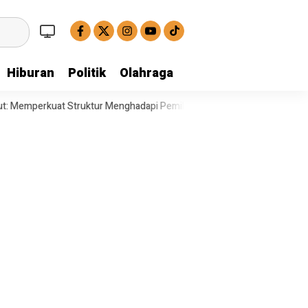
Hiburan
Politik
Olahraga
erkuat Struktur Menghadapi Pemilu Legislatif
Operasi Satresnarkoba