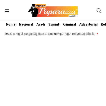
Home
Nasional
Aceh
Sumut
Kriminal
Advertorial
Ko
2025, Tanggul Sungai Sigeaon di Siualuompu Taput Belum Diperbaiki
Jufri S