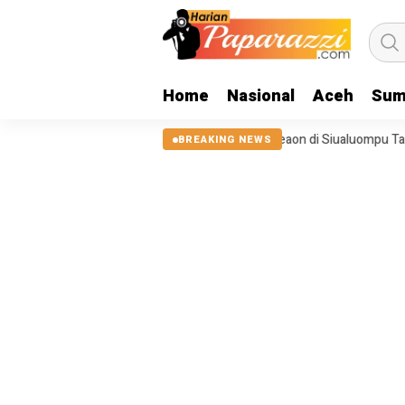
Home
Nasional
Aceh
Sum
na 2025, Tanggul Sungai Sigeaon di Siualuompu Taput Belum Diperbaiki
BREAKING NEWS