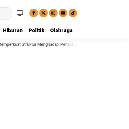
Hiburan
Politik
Olahraga
 Menghadapi Pemilu Legislatif
Operasi Satresnarkoba Polresta Deli