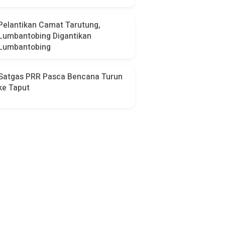
Pelantikan Camat Tarutung,
Lumbantobing Digantikan
Lumbantobing
Satgas PRR Pasca Bencana Turun
ke Taput