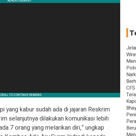
T
Jela
Wira
Men
Polr
Nark
Berh
CFS 
Tera
Kapo
Bhay
pi yang kabur sudah ada di jajaran Reskrim
Peni
im selanjutnya dilakukan komunikasi lebih
Pera
 ada 7 orang yang melarikan diri,” ungkap
Beru
Meng