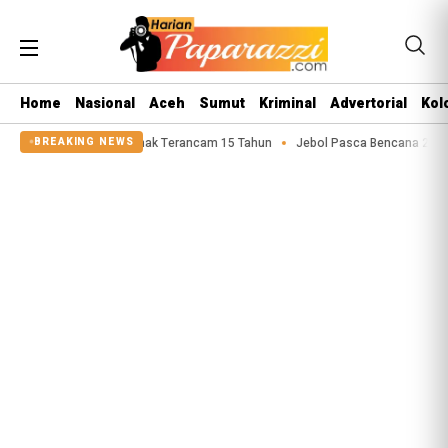
Home
Nasional
Aceh
Sumut
Kriminal
Advertorial
Kol
u Asusila Anak Terancam 15 Tahun
Jebol Pasca Bencana 2025, Tanggul Sun
BREAKING NEWS