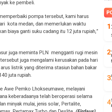
banyak ke pembeli.
P
 memperbaiki pompa tersebut, kami harus
dari kota medan, dan memerlukan waktu
n biaya ganti suku cadang itu 12 juta rupiah,”
ansur juga meminta PLN mengganti rugi mesin
 tersebut juga mengalami kerusakan pada hari
 arus listrik yang diterima stasiun bahan bakar
40 juta rupiah.
Alue Awe Pemko Lhokseumawe, melayani
ana keberadaanya telah beroperasi selama
an minyak mulai, jenis solar, Pertalite,
tamax, Pertamax Turbo dan Dexlite.
(Firdaus)