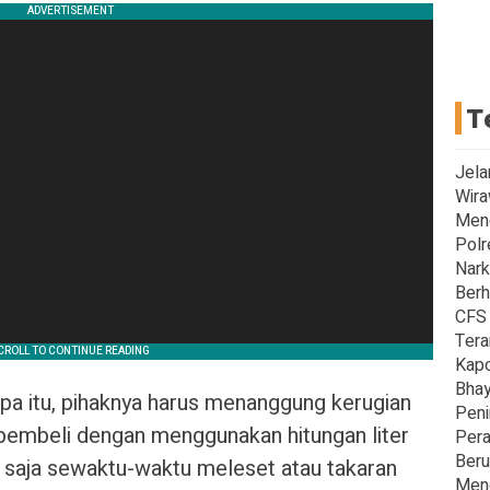
T
Jela
Wira
Men
Polr
Nark
Berh
CFS 
Tera
Kapo
Bhay
pa itu, pihaknya harus menanggung kerugian
Peni
 pembeli dengan menggunakan hitungan liter
Pera
Beru
a saja sewaktu-waktu meleset atau takaran
Meng