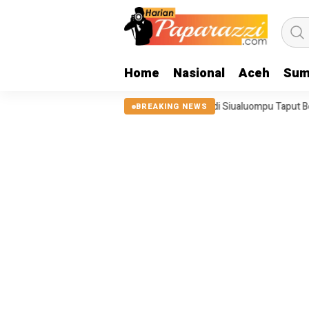
Home
Nasional
Aceh
Sum
25, Tanggul Sungai Sigeaon di Siualuompu Taput Belum Diperbaiki
BREAKING NEWS