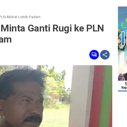
PLN Akibat Listrik Padam
inta Ganti Rugi ke PLN
dam