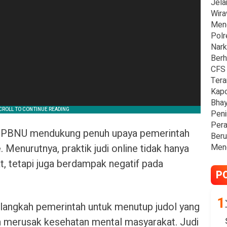
Jela
Wira
Men
Polr
Nark
Berh
CFS 
Tera
Kapo
Bhay
Peni
Pera
 PBNU mendukung penuh upaya pemerintah
Beru
Meng
 Menurutnya, praktik judi online tidak hanya
 tetapi juga berdampak negatif pada
P
angkah pemerintah untuk menutup judol yang
 merusak kesehatan mental masyarakat. Judi