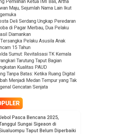
ng Pemilihan Ketua IMI Bali, Artha
wan Maju, Sejumlah Nama Lain Ikut
gemuka
esta Deli Serdang Ungkap Peredaran
oba di Pagar Merbau, Dua Pelaku
asil Diamankan
Tersangka Pelaku Asusila Anak
ncam 15 Tahun
lda Sumut: Revitalisasi TK Kemala
angkari Tarutung Taput Bagian
ngkatan Kualitas PAUD
ng Tanpa Batas: Ketika Ruang Digital
bah Menjadi Medan Tempur yang Tak
enal Gencatan Senjata
OPULER
Jebol Pasca Bencana 2025,
Tanggul Sungai Sigeaon di
Siualuompu Taput Belum Diperbaiki