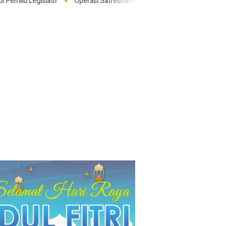
Operasi Satresnarkoba Polresta Deli Serdang Berhasil Ungkap Kasu