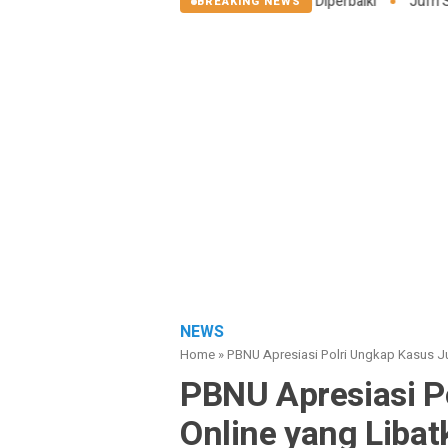
aon di Siualuompu Taput Belum Diperbaiki
Jufri Sitompul Terpilih 
BREAKING NEWS
NEWS
Home
»
PBNU Apresiasi Polri Ungkap Kasus J
PBNU Apresiasi P
Online yang Liba