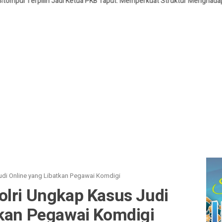
Jadi Ketua PKB Taput: Memperkuat Struktur Menghadapi Pemilu Legislatif
udi Online yang Libatkan Pegawai Komdigi
olri Ungkap Kasus Judi
tkan Pegawai Komdigi