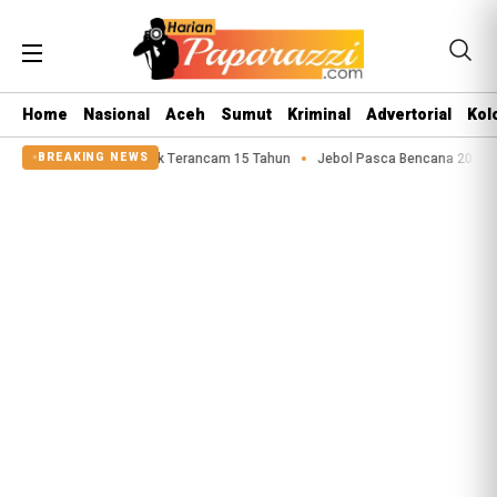
Home
Nasional
Aceh
Sumut
Kriminal
Advertorial
Kol
Asusila Anak Terancam 15 Tahun
Jebol Pasca Bencana 2025, Tanggul Sungai
BREAKING NEWS