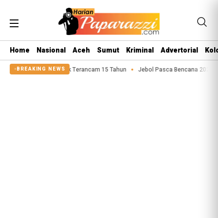
Home
Nasional
Aceh
Sumut
Kriminal
Advertorial
Kol
susila Anak Terancam 15 Tahun
Jebol Pasca Bencana 2025, Tanggul Sungai 
BREAKING NEWS