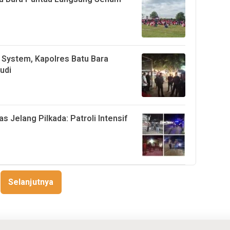
 System, Kapolres Batu Bara
udi
Jelang Pilkada: Patroli Intensif
Selanjutnya