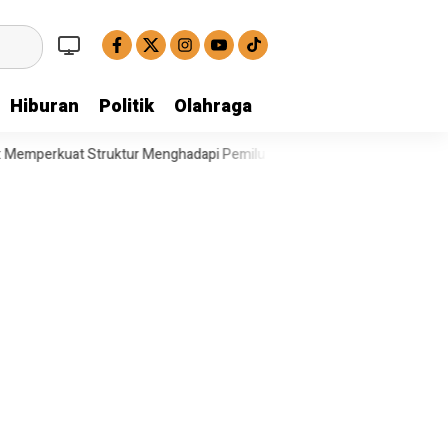
Hiburan
Politik
Olahraga
erkuat Struktur Menghadapi Pemilu Legislatif
Operasi Satresnarkoba