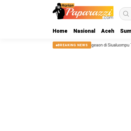
Home
Nasional
Aceh
Sum
ol Pasca Bencana 2025, Tanggul Sungai Sigeaon di Siualuompu Taput Be
BREAKING NEWS