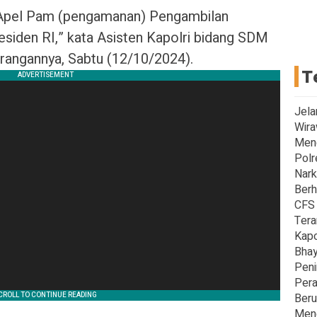
n Apel Pam (pengamanan) Pengambilan
siden RI,” kata Asisten Kapolri bidang SDM
erangannya, Sabtu (12/10/2024).
T
Jela
Wira
Men
Polr
Nark
Berh
CFS 
Tera
Kapo
Bhay
Peni
Pera
Beru
Meng