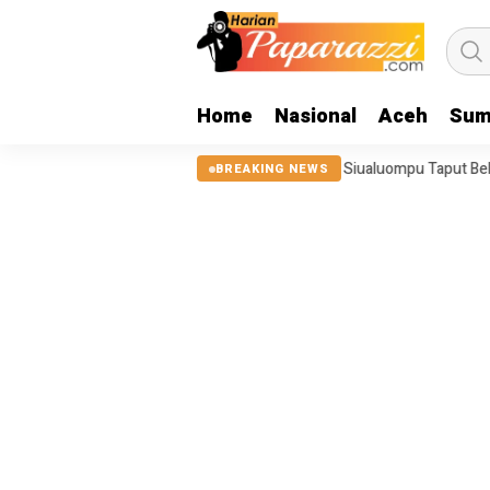
Home
Nasional
Aceh
Sum
, Tanggul Sungai Sigeaon di Siualuompu Taput Belum Diperbaiki
Ju
BREAKING NEWS