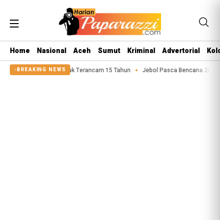
Home
Nasional
Aceh
Sumut
Kriminal
Advertorial
Kol
Asusila Anak Terancam 15 Tahun
Jebol Pasca Bencana 2025, Tanggul Sunga
BREAKING NEWS