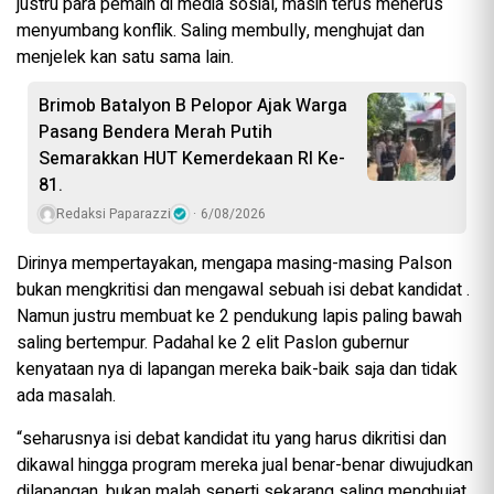
justru para pemain di media sosial, masih terus menerus
menyumbang konflik. Saling membully, menghujat dan
menjelek kan satu sama lain.
Brimob Batalyon B Pelopor Ajak Warga
Pasang Bendera Merah Putih
Semarakkan HUT Kemerdekaan RI Ke-
81.
Redaksi Paparazzi
6/08/2026
Dirinya mempertayakan, mengapa masing-masing Palson
bukan mengkritisi dan mengawal sebuah isi debat kandidat .
Namun justru membuat ke 2 pendukung lapis paling bawah
saling bertempur. Padahal ke 2 elit Paslon gubernur
kenyataan nya di lapangan mereka baik-baik saja dan tidak
ada masalah.
“seharusnya isi debat kandidat itu yang harus dikritisi dan
dikawal hingga program mereka jual benar-benar diwujudkan
dilapangan, bukan malah seperti sekarang saling menghujat