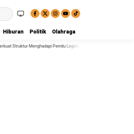
Hiburan
Politik
Olahraga
hadapi Pemilu Legislatif
Operasi Satresnarkoba Polresta Deli Serd