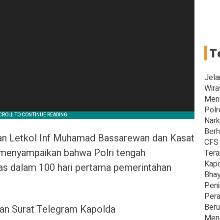
T
Jela
Wira
Men
Polr
Nark
Berh
an Letkol Inf Muhamad Bassarewan dan Kasat
CFS 
 menyampaikan bahwa Polri tengah
Tera
Kapo
as dalam 100 hari pertama pemerintahan
Bhay
Peni
Pera
Beru
ahan Surat Telegram Kapolda
Meng