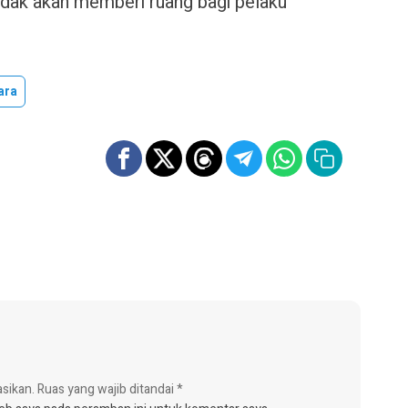
idak akan memberi ruang bagi pelaku
ara
asikan.
Ruas yang wajib ditandai
*