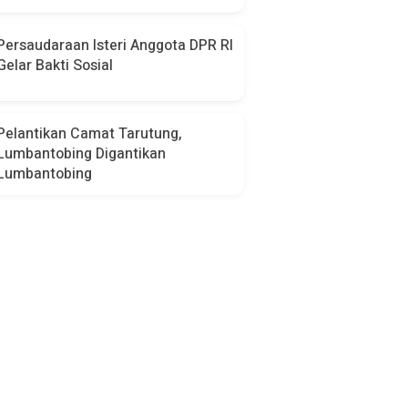
Persaudaraan Isteri Anggota DPR RI
Gelar Bakti Sosial
Pelantikan Camat Tarutung,
Lumbantobing Digantikan
Lumbantobing