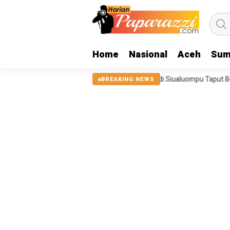
Home
Nasional
Aceh
Sum
25, Tanggul Sungai Sigeaon di Siualuompu Taput Belum Diperbaiki
BREAKING NEWS