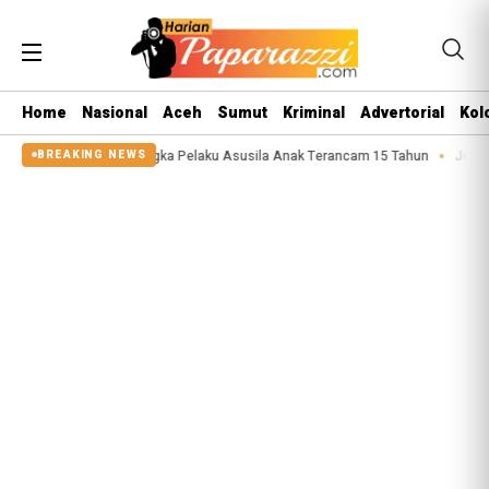
Home
Nasional
Aceh
Sumut
Kriminal
Advertorial
Kol
koba
CFS Tersangka Pelaku Asusila Anak Terancam 15 Tahun
Jebol Pas
BREAKING NEWS