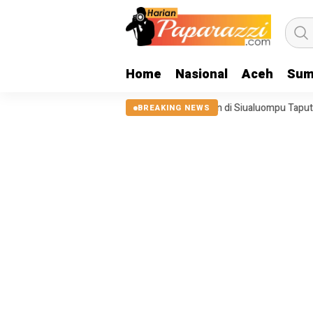
Home
Nasional
Aceh
Sum
25, Tanggul Sungai Sigeaon di Siualuompu Taput Belum Diperbaiki
BREAKING NEWS