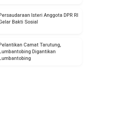
Persaudaraan Isteri Anggota DPR RI
Gelar Bakti Sosial
Pelantikan Camat Tarutung,
Lumbantobing Digantikan
Lumbantobing