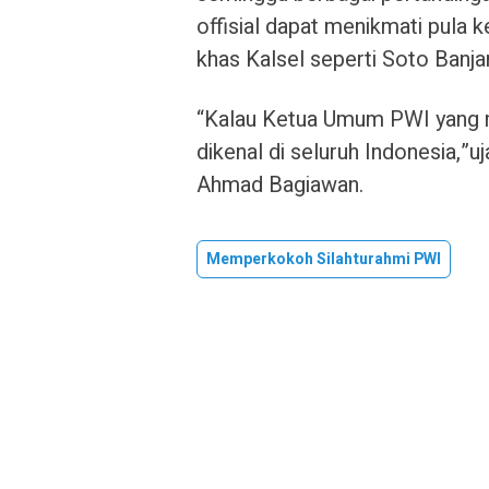
offisial dapat menikmati pula k
khas Kalsel seperti Soto Banjar 
“Kalau Ketua Umum PWI yang 
dikenal di seluruh Indonesia,”
Ahmad Bagiawan.
Memperkokoh Silahturahmi PWI