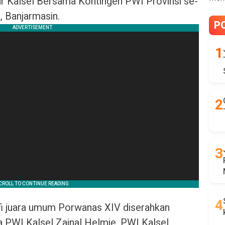
 Kalsel Bersama Kontingen PWI Provinsi se-
, Banjarmasin.
P
fi juara umum Porwanas XIV diserahkan
PWI Kalsel Zainal Helmie. PWI Kalsel