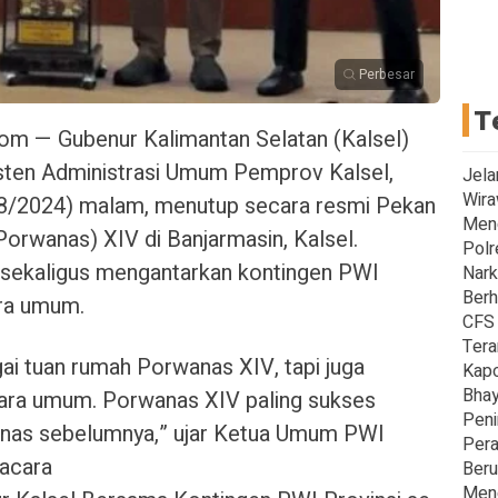
Perbesar
T
com — Gubenur Kalimantan Selatan (Kalsel)
sisten Administrasi Umum Pemprov Kalsel,
Jela
Wira
8/2024) malam, menutup secara resmi Pekan
Men
orwanas) XIV di Banjarmasin, Kalsel.
Polr
 sekaligus mengantarkan kontingen PWI
Nark
Berh
ara umum.
CFS 
Tera
gai tuan rumah Porwanas XIV, tapi juga
Kapo
Bhay
juara umum. Porwanas XIV paling sukses
Peni
nas sebelumnya,” ujar Ketua Umum PWI
Pera
acara
Beru
Meng