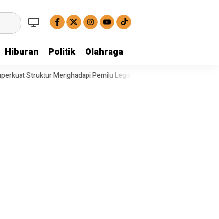
Hiburan
Politik
Olahraga
hadapi Pemilu Legislatif
Operasi Satresnarkoba Polresta Deli Serd