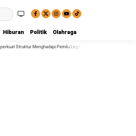
Hiburan
Politik
Olahraga
nghadapi Pemilu Legislatif
Operasi Satresnarkoba Polresta Deli Ser