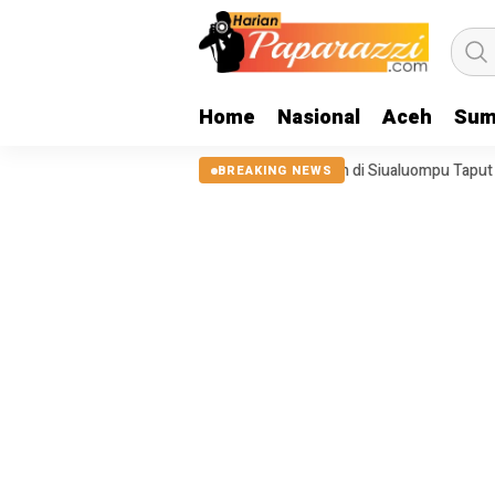
Home
Nasional
Aceh
Sum
2025, Tanggul Sungai Sigeaon di Siualuompu Taput Belum Diperbaiki
BREAKING NEWS