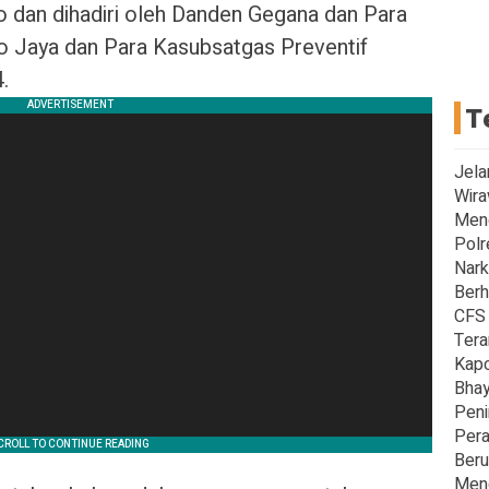
 dan dihadiri oleh Danden Gegana dan Para
 Jaya dan Para Kasubsatgas Preventif
.
T
Jela
Wira
Men
Polr
Nark
Berh
CFS 
Tera
Kapo
Bhay
Peni
Pera
Beru
Meng