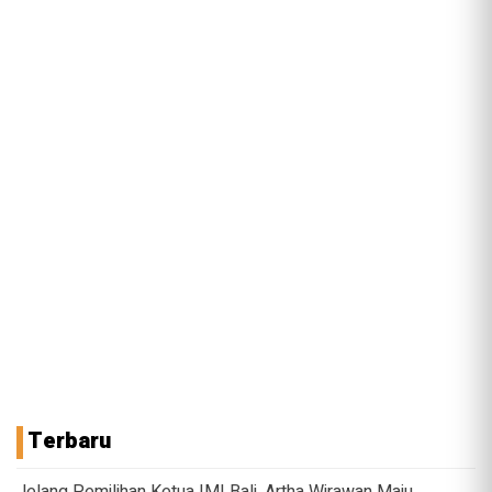
Terbaru
Jelang Pemilihan Ketua IMI Bali, Artha Wirawan Maju,