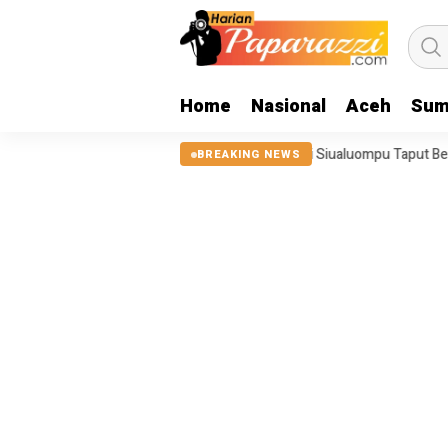
Home
Nasional
Aceh
Sum
5, Tanggul Sungai Sigeaon di Siualuompu Taput Belum Diperbaiki
J
BREAKING NEWS