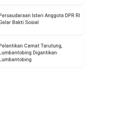
Persaudaraan Isteri Anggota DPR RI
Gelar Bakti Sosial
Pelantikan Camat Tarutung,
Lumbantobing Digantikan
Lumbantobing