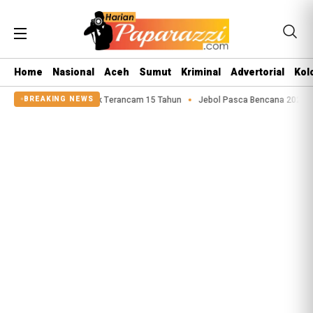
Home
Nasional
Aceh
Sumut
Kriminal
Advertorial
Kol
Asusila Anak Terancam 15 Tahun
Jebol Pasca Bencana 2025, Tanggul Sungai
BREAKING NEWS