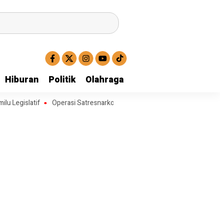
Hiburan
Politik
Olahraga
atif
Operasi Satresnarkoba Polresta Deli Serdang Berhasil Ungkap K