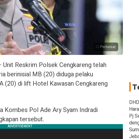
Perbesar
– Unit Reskrim Polsek Cengkareng telah
a berinisial MB (20) diduga pelaku
 A (20) di lift Hotel Kawasan Cengkareng
T
DHD 
a Kombes Pol Ade Ary Syam Indradi
Hara
Pj S
kapan tersebut.
deng
Sum
Jebo