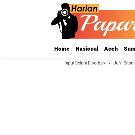
Home
Nasional
Aceh
Sum
 Sigeaon di Siualuompu Taput Belum Diperbaiki
Jufri Sitompul Terpi