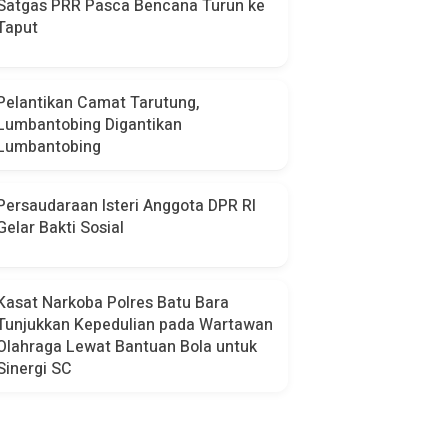
Satgas PRR Pasca Bencana Turun ke
Taput
Pelantikan Camat Tarutung,
Lumbantobing Digantikan
Lumbantobing
Persaudaraan Isteri Anggota DPR RI
Gelar Bakti Sosial
Kasat Narkoba Polres Batu Bara
Tunjukkan Kepedulian pada Wartawan
Olahraga Lewat Bantuan Bola untuk
Sinergi SC