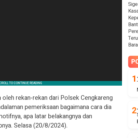
Sige
Kasa
Kepe
Bant
Pere
Teru
Bara
P
 oleh rekan-rekan dari Polsek Cengkareng
endalaman pemeriksaan bagaimana cara dia
otifnya, apa latar belakangnya dan
nya. Selasa (20/8/2024).