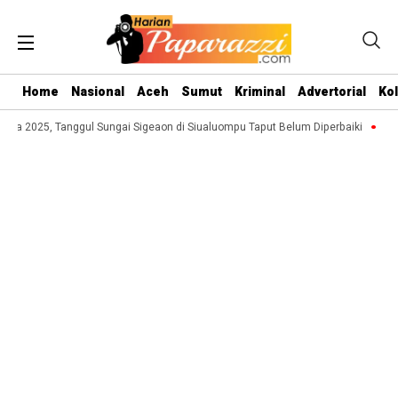
Home
Nasional
Aceh
Sumut
Kriminal
Advertorial
Ko
 2025, Tanggul Sungai Sigeaon di Siualuompu Taput Belum Diperbaiki
Jufri