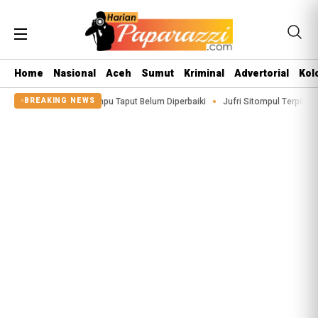
Home
Nasional
Aceh
Sumut
Kriminal
Advertorial
Kol
 di Siualuompu Taput Belum Diperbaiki
Jufri Sitompul Terpilih Jadi Ketua P
BREAKING NEWS