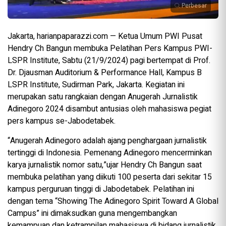
Perbesar
Jakarta, harianpaparazzi.com — Ketua Umum PWI Pusat
Hendry Ch Bangun membuka Pelatihan Pers Kampus PWI-
LSPR Institute, Sabtu (21/9/2024) pagi bertempat di Prof.
Dr. Djausman Auditorium & Performance Hall, Kampus B
LSPR Institute, Sudirman Park, Jakarta. Kegiatan ini
merupakan satu rangkaian dengan Anugerah Jurnalistik
Adinegoro 2024 disambut antusias oleh mahasiswa pegiat
pers kampus se-Jabodetabek.
“Anugerah Adinegoro adalah ajang penghargaan jurnalistik
tertinggi di Indonesia. Pemenang Adinegoro mencerminkan
karya jurnalistik nomor satu,”ujar Hendry Ch Bangun saat
membuka pelatihan yang diikuti 100 peserta dari sekitar 15
kampus perguruan tinggi di Jabodetabek. Pelatihan ini
dengan tema “Showing The Adinegoro Spirit Toward A Global
Campus” ini dimaksudkan guna mengembangkan
kemampuan dan ketrampilan mahasiswa di bidang jurnalistik.