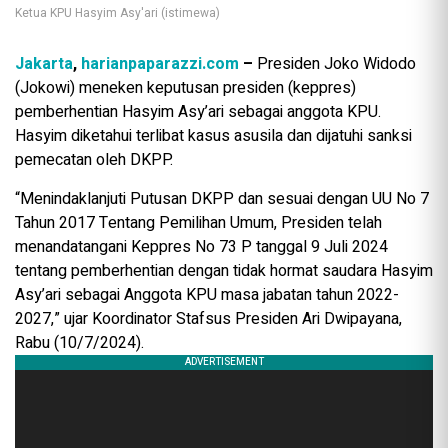
Ketua KPU Hasyim Asy'ari (istimewa)
Jakarta
,
harianpaparazzi.com
–
Presiden Joko Widodo
(Jokowi) meneken keputusan presiden (keppres)
pemberhentian Hasyim Asy’ari sebagai anggota KPU.
Hasyim diketahui terlibat kasus asusila dan dijatuhi sanksi
pemecatan oleh DKPP.
“Menindaklanjuti Putusan DKPP dan sesuai dengan UU No 7
Tahun 2017 Tentang Pemilihan Umum, Presiden telah
menandatangani Keppres No 73 P tanggal 9 Juli 2024
tentang pemberhentian dengan tidak hormat saudara Hasyim
Asy’ari sebagai Anggota KPU masa jabatan tahun 2022-
2027,” ujar Koordinator Stafsus Presiden Ari Dwipayana,
Rabu (10/7/2024).