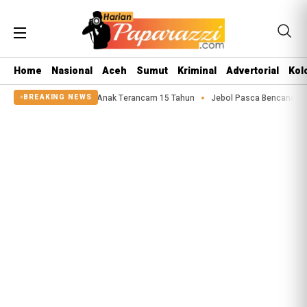
Home
Nasional
Aceh
Sumut
Kriminal
Advertorial
Kol
laku Asusila Anak Terancam 15 Tahun
Jebol Pasca Bencana 2025, Tanggul S
BREAKING NEWS