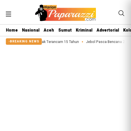
Home
Nasional
Aceh
Sumut
Kriminal
Advertorial
Kol
u Asusila Anak Terancam 15 Tahun
Jebol Pasca Bencana 2025, Tanggul Sun
BREAKING NEWS