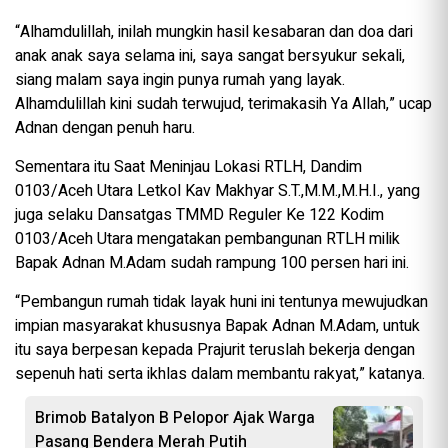
“Alhamdulillah, inilah mungkin hasil kesabaran dan doa dari
anak anak saya selama ini, saya sangat bersyukur sekali,
siang malam saya ingin punya rumah yang layak.
Alhamdulillah kini sudah terwujud, terimakasih Ya Allah,” ucap
Adnan dengan penuh haru.
Sementara itu Saat Meninjau Lokasi RTLH, Dandim
0103/Aceh Utara Letkol Kav Makhyar S.T.,M.M.,M.H.I., yang
juga selaku Dansatgas TMMD Reguler Ke 122 Kodim
0103/Aceh Utara mengatakan pembangunan RTLH milik
Bapak Adnan M.Adam sudah rampung 100 persen hari ini.
“Pembangun rumah tidak layak huni ini tentunya mewujudkan
impian masyarakat khususnya Bapak Adnan M.Adam, untuk
itu saya berpesan kepada Prajurit teruslah bekerja dengan
sepenuh hati serta ikhlas dalam membantu rakyat,” katanya.
Brimob Batalyon B Pelopor Ajak Warga
Pasang Bendera Merah Putih