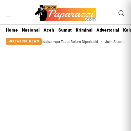
Home
Nasional
Aceh
Sumut
Kriminal
Advertorial
Kol
 Sigeaon di Siualuompu Taput Belum Diperbaiki
Jufri Sitompul Terpilih Jad
BREAKING NEWS