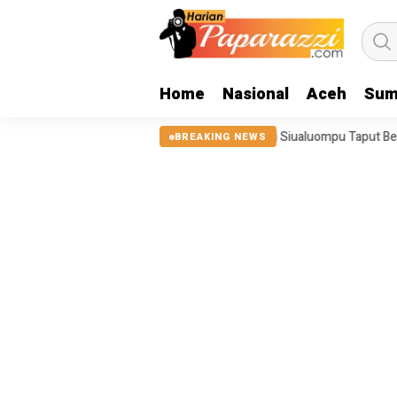
Home
Nasional
Aceh
Sum
5, Tanggul Sungai Sigeaon di Siualuompu Taput Belum Diperbaiki
J
BREAKING NEWS