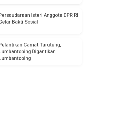
Persaudaraan Isteri Anggota DPR RI
Gelar Bakti Sosial
Pelantikan Camat Tarutung,
Lumbantobing Digantikan
Lumbantobing