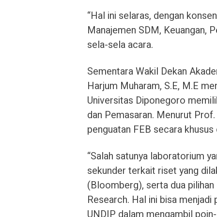
“Hal ini selaras, dengan konsen
Manajemen SDM, Keuangan, Pema
sela-sela acara.
Sementara Wakil Dekan Akade
Harjum Muharam, S.E, M.E men
Universitas Diponegoro memil
dan Pemasaran. Menurut Prof. 
penguatan FEB secara khusus 
“Salah satunya laboratorium y
sekunder terkait riset yang d
(Bloomberg), serta dua piliha
Research. Hal ini bisa menjad
UNDIP dalam mengambil poin-po