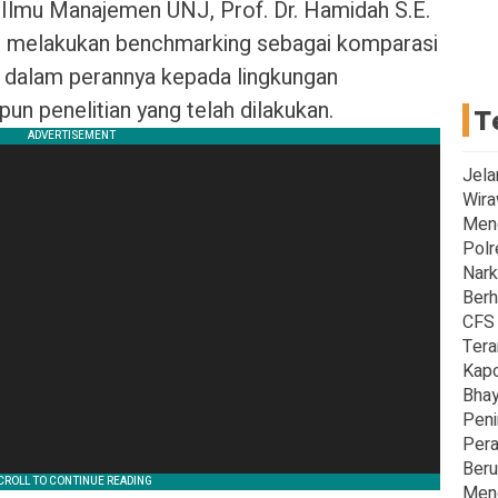
Ilmu Manajemen UNJ, Prof. Dr. Hamidah S.E.
u melakukan benchmarking sebagai komparasi
p dalam perannya kepada lingkungan
un penelitian yang telah dilakukan.
T
Jela
Wira
Men
Polr
Nark
Berh
CFS 
Tera
Kapo
Bhay
Peni
Pera
Beru
Meng