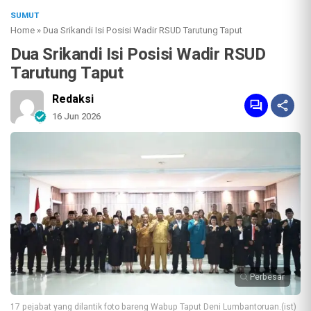
SUMUT
Home
»
Dua Srikandi Isi Posisi Wadir RSUD Tarutung Taput
Dua Srikandi Isi Posisi Wadir RSUD
Tarutung Taput
Redaksi
16 Jun 2026
Perbesar
17 pejabat yang dilantik foto bareng Wabup Taput Deni Lumbantoruan.(ist)