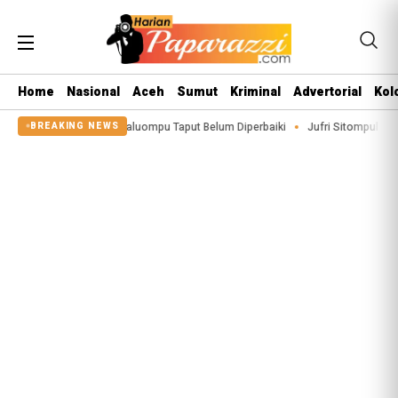
Home
Nasional
Aceh
Sumut
Kriminal
Advertorial
Kol
igeaon di Siualuompu Taput Belum Diperbaiki
Jufri Sitompul Terpilih Jadi 
BREAKING NEWS