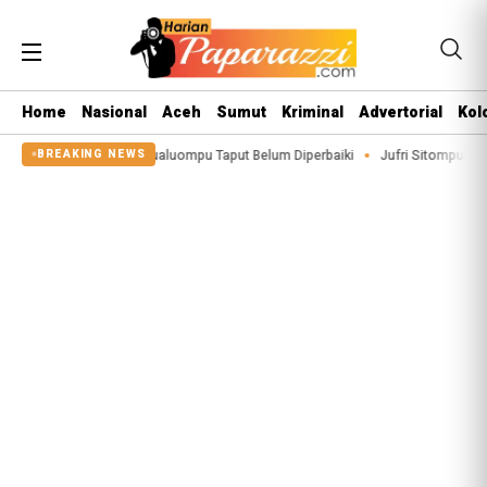
Home
Nasional
Aceh
Sumut
Kriminal
Advertorial
Kol
igeaon di Siualuompu Taput Belum Diperbaiki
Jufri Sitompul Terpilih Jadi 
BREAKING NEWS