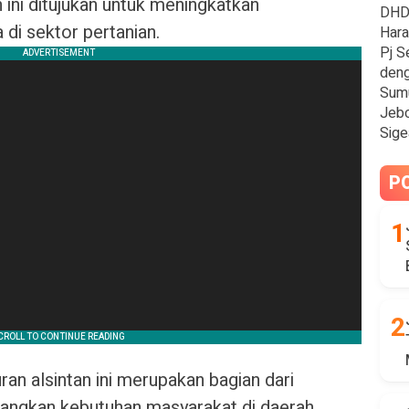
 ini ditujukan untuk meningkatkan
DHD 
a di sektor pertanian.
Hara
Pj S
deng
Sum
Jebo
Sige
P
an alsintan ini merupakan bagian dari
ngkan kebutuhan masyarakat di daerah