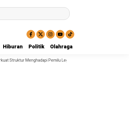
Hiburan
Politik
Olahraga
uktur Menghadapi Pemilu Legislatif
Operasi Satresnarkoba Polresta D