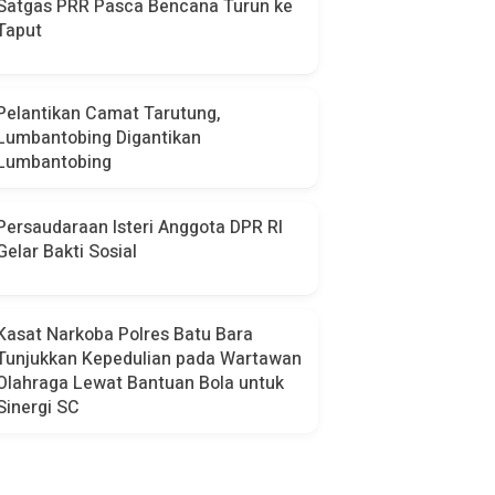
Satgas PRR Pasca Bencana Turun ke
Taput
Pelantikan Camat Tarutung,
Lumbantobing Digantikan
Lumbantobing
Persaudaraan Isteri Anggota DPR RI
Gelar Bakti Sosial
Kasat Narkoba Polres Batu Bara
Tunjukkan Kepedulian pada Wartawan
Olahraga Lewat Bantuan Bola untuk
Sinergi SC