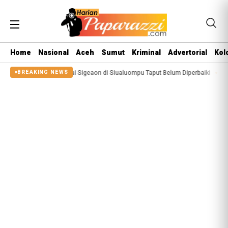
Home
Nasional
Aceh
Sumut
Kriminal
Advertorial
Kol
 2025, Tanggul Sungai Sigeaon di Siualuompu Taput Belum Diperbaiki
Jufri
BREAKING NEWS