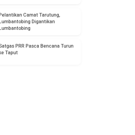
Pelantikan Camat Tarutung,
Lumbantobing Digantikan
Lumbantobing
Satgas PRR Pasca Bencana Turun
ke Taput