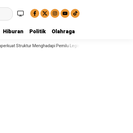
Hiburan
Politik
Olahraga
hadapi Pemilu Legislatif
Operasi Satresnarkoba Polresta Deli Serd