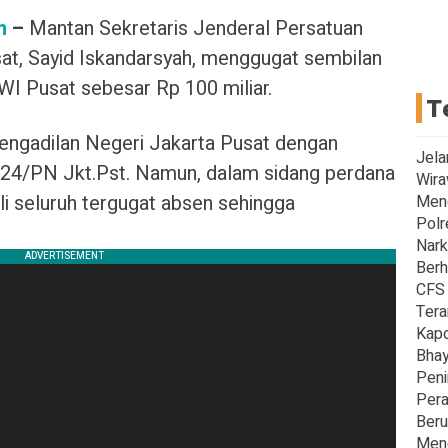
m
–
Mantan Sekretaris Jenderal Persatuan
at, Sayid Iskandarsyah, menggugat sembilan
 Pusat sebesar Rp 100 miliar.
T
Pengadilan Negeri Jakarta Pusat dengan
Jela
024/PN Jkt.Pst. Namun, dalam sidang perdana
Wira
li seluruh tergugat absen sehingga
Men
Polr
Nark
Berh
CFS 
Tera
Kapo
Bhay
Peni
Pera
Beru
Meng