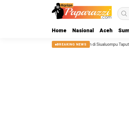
Home
Nasional
Aceh
Sum
25, Tanggul Sungai Sigeaon di Siualuompu Taput Belum Diperbaiki
BREAKING NEWS