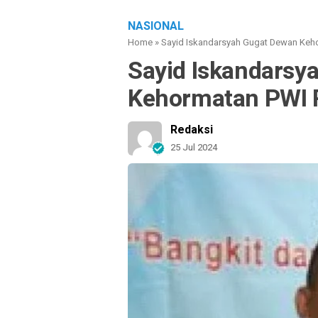
NASIONAL
Home
»
Sayid Iskandarsyah Gugat Dewan Keho
Sayid Iskandarsy
Kehormatan PWI R
Redaksi
25 Jul 2024