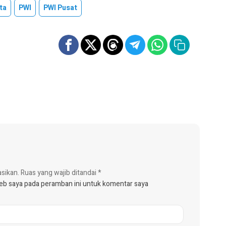
ta
PWI
PWI Pusat
asikan.
Ruas yang wajib ditandai
*
web saya pada peramban ini untuk komentar saya